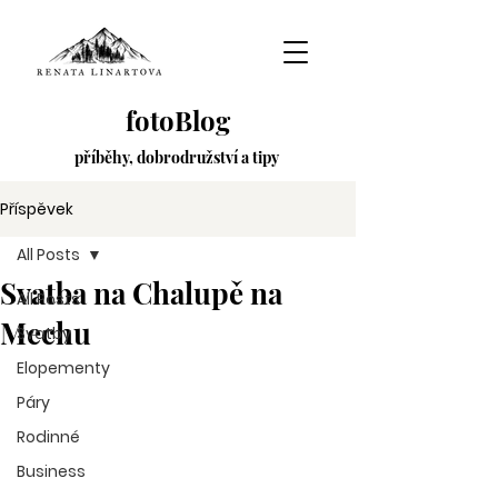
fotoBlog
příběhy,
dobrodružství
a tipy
Příspěvek
All Posts
Svatba na Chalupě na
All Posts
Mechu
Svatby
Elopementy
Páry
Rodinné
Business