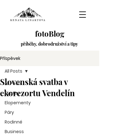
fotoBlog
příběhy,
dobrodružství
a tipy
Příspěvek
All Posts
Slovenská svatba v
All Posts
ekorezortu Vendelín
Svatby
Elopementy
Páry
Rodinné
Business