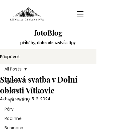
fotoBlog
příběhy,
dobrodružství
a tipy
Příspěvek
All Posts
Stylová svatba v Dolní
All Posts
oblasti Vítkovic
Svatby
Aktualizováno:
5. 2. 2024
Elopementy
Páry
Rodinné
Business