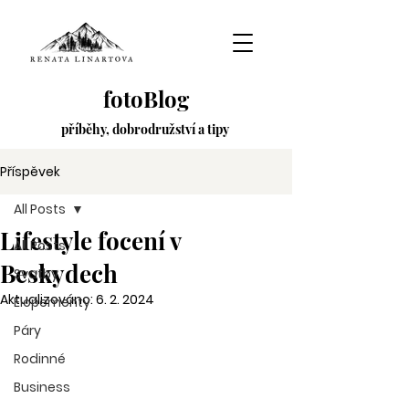
fotoBlog
příběhy,
dobrodružství
a tipy
Příspěvek
All Posts
Lifestyle focení v
All Posts
Beskydech
Svatby
Aktualizováno:
6. 2. 2024
Elopementy
Páry
Rodinné
Business