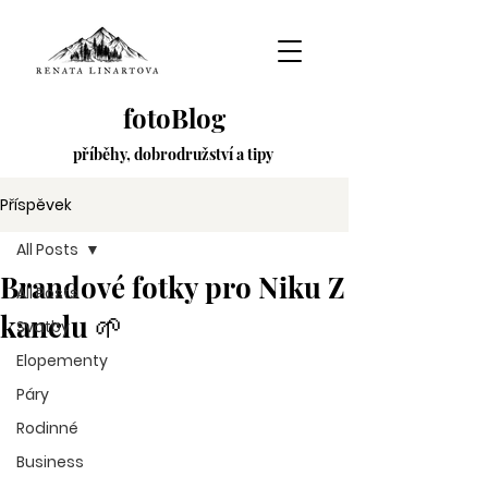
fotoBlog
příběhy,
dobrodružství
a tipy
Příspěvek
All Posts
Brandové fotky pro Niku Z
All Posts
kanclu 🌱
Svatby
Elopementy
Páry
Rodinné
Business