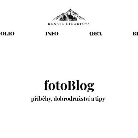
OLIO
INFO
Q&A
B
fotoBlog
příběhy,
dobrodružství
a tipy