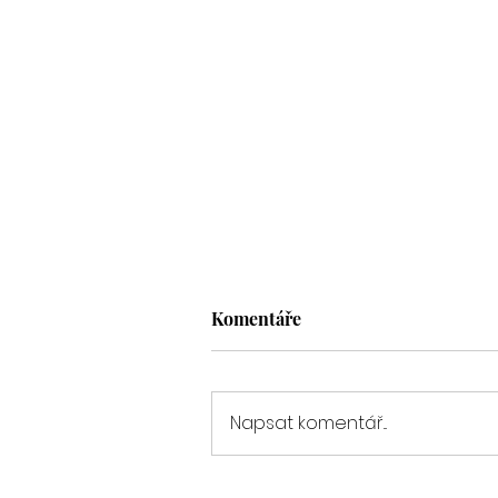
Komentáře
Napsat komentář...
Vánoční svatba na hradě