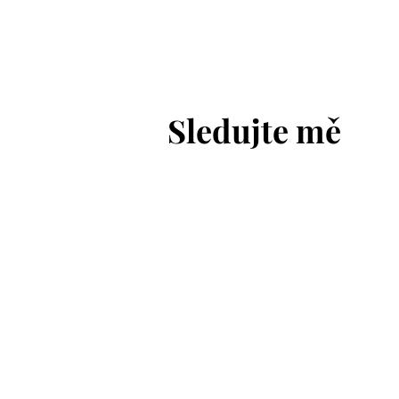
Vánoční svatba na hradě
Bouzov
Sledujte mě