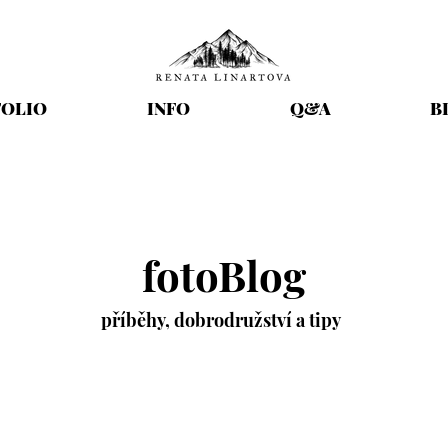
OLIO
INFO
Q&A
B
fotoBlog
příběhy,
dobrodružství
a tipy