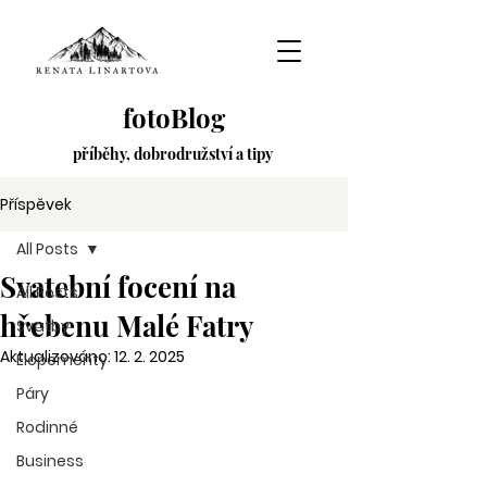
fotoBlog
příběhy,
dobrodružství
a tipy
Příspěvek
All Posts
Svatební focení na
All Posts
hřebenu Malé Fatry
Svatby
Aktualizováno:
12. 2. 2025
Elopementy
Páry
Rodinné
Business