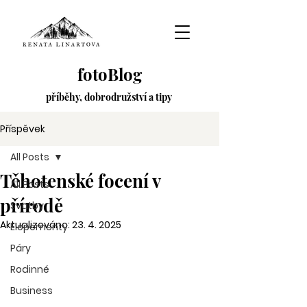
fotoBlog
příběhy,
dobrodružství
a tipy
Příspěvek
All Posts
Těhotenské focení v
All Posts
přírodě
Svatby
Aktualizováno:
23. 4. 2025
Elopementy
Páry
Rodinné
Business