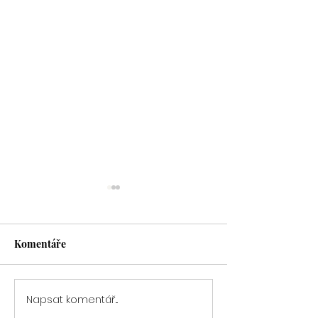
Komentáře
Napsat komentář...
Podzimní těhotenské
Focení novoroz