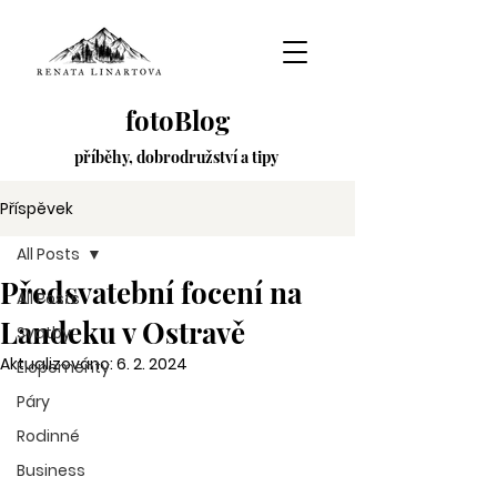
fotoBlog
příběhy,
dobrodružství
a tipy
Příspěvek
All Posts
Předsvatební focení na
All Posts
Landeku v Ostravě
Svatby
Aktualizováno:
6. 2. 2024
Elopementy
Páry
Rodinné
Business