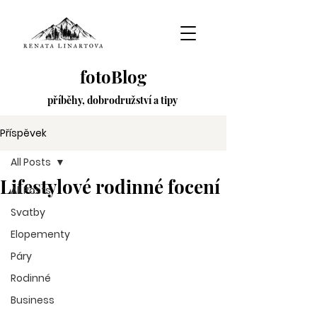
fotoBlog
příběhy,
dobrodružství
a tipy
Příspěvek
All Posts
Lifestylové rodinné focení
All Posts
Svatby
Elopementy
Páry
Rodinné
Business