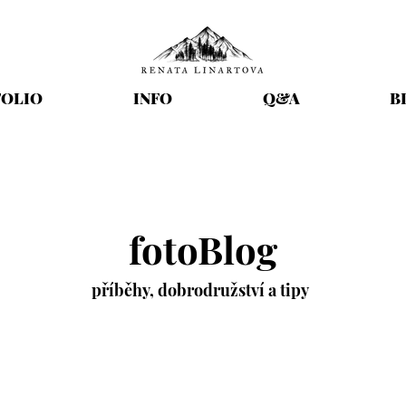
OLIO
INFO
Q&A
B
fotoBlog
příběhy,
dobrodružství
a tipy