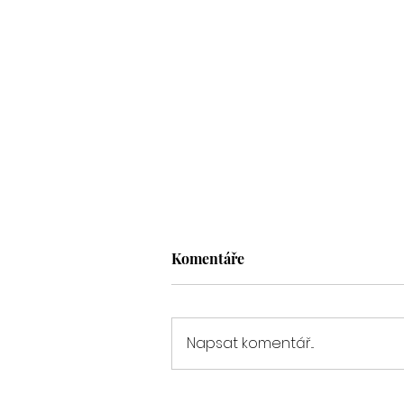
Komentáře
Napsat komentář...
Předsvatební focení na