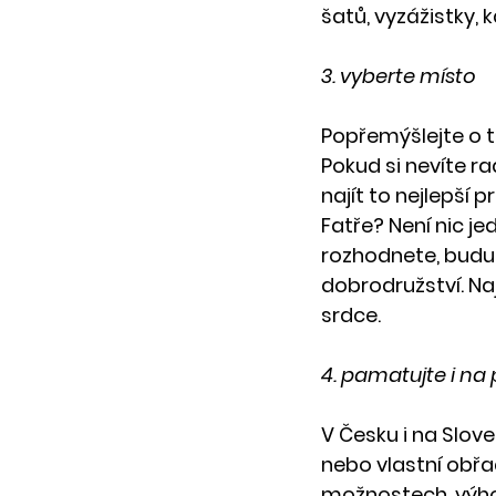
šatů, vyzážistky, 
3. vyberte místo
Popřemýšlejte o t
Pokud si nevíte 
najít to nejlepší 
Fatře? Není nic j
rozhodnete, budu 
dobrodružství. Na
srdce.
4. pamatujte i na
V Česku i na Slove
nebo vlastní obřa
možnostech, výho