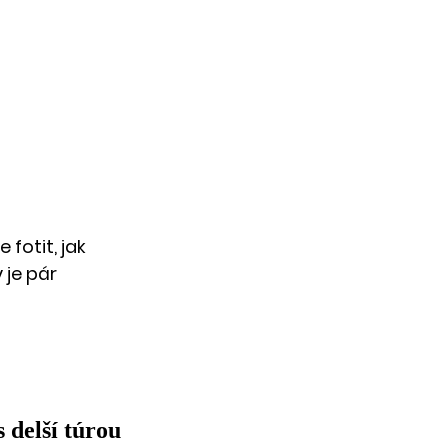
fotit, jak 
 je pár 
 delší túrou