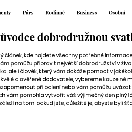
enty
Páry
Rodinné
Business
Osobní
růvodce dobrodružnou svat
 článek, kde najdete všechny potřebné informace, 
ám pomůžu připravit největší dobrodružství v život
a, ale i člověk, který vám dokáže pomoct v jakékoliv
vělé a ověřené dodavatele, vybereme kouzelné mís
ezapomenout při balení nebo vám pomůžu uvázat 
ch vám pomohla vytvořit váš výjimečný den plný lá
áleží na tom, odkud jste, důležité je, abyste byli šťa