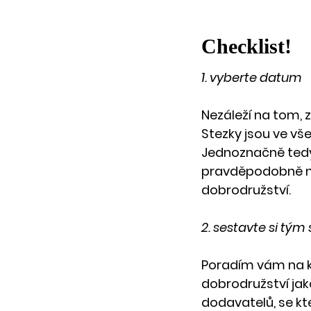
Checklist!
1. vyberte datum
Nezáleží na tom, 
Stezky jsou ve vš
Jednoznačně tedy 
pravděpodobně ne
dobrodružství.
2. sestavte si tým 
Poradím vám na k
dobrodružství jak
dodavatelů, se kte