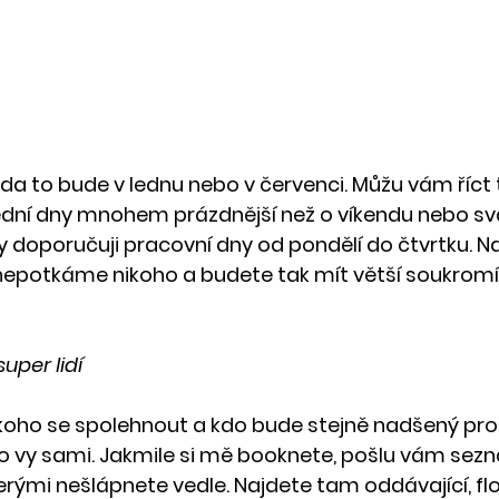
zda to bude v lednu nebo v červenci. Můžu vám říct 
ední dny mnohem prázdnější než o víkendu nebo svá
doporučuji pracovní dny od pondělí do čtvrtku. N
potkáme nikoho a budete tak mít větší soukromí 
super lidí
oho se spolehnout a kdo bude stejně nadšený pro 
o vy sami. Jakmile si mě booknete, pošlu vám sez
rými nešlápnete vedle. Najdete tam oddávající, flor