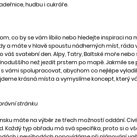
kadeřnice, hudbu i cukráře.
om, co by se vám líbilo nebo hledejte inspiraci na
rady a máte v hlavě spoustu nádherných míst, rád
pro váš svatební den. Alpy, Tatry, Baltské moře nebo
ednoduššího než jezdit prstem po mapě. Jakmile se
s vámi spolupracovat, abychom co nejlépe vyladil
jdeme krásná místa a vymyslíme koncept, který vá
 právní stránku
nsku máte na výběr ze třech možností oddání. Civilní
d. Každý typ obřadu má svá specifika, proto si o vš
dách i nevýhodách popovídáme při plánování va