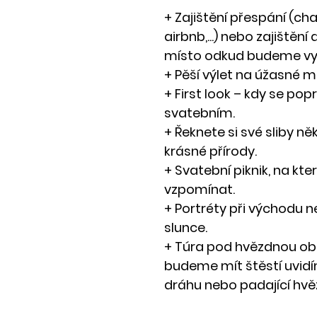
+ Zajištění přespání (chat
airbnb,...) nebo zajištění
místo odkud budeme vy
+ Pěší výlet na úžasné m
+ First look – kdy se popr
svatebním.
+ Řeknete si své sliby n
krásné přírody.
+ Svatební piknik, na kte
vzpomínat.
+ Portréty při východu 
slunce.
+ Túra pod hvězdnou obl
budeme mít štěstí uvidí
dráhu nebo padající hvě