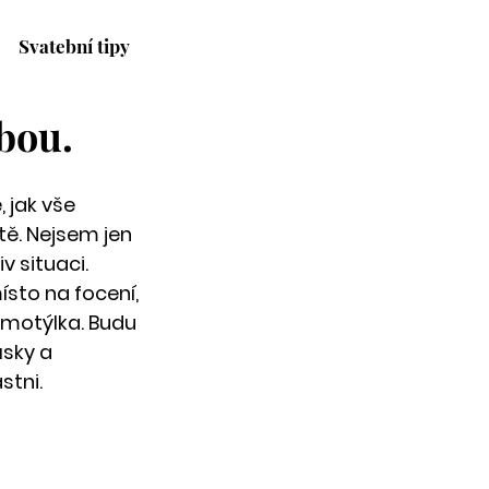
Svatební tipy
bou.
jak vše 
ě. Nejsem jen 
 situaci. 
to na focení, 
motýlka. Budu 
sky a 
stni.