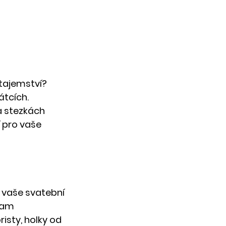
tajemství? 
tcích. 
a stezkách 
pro vaše 
vaše svatební 
nam 
isty, holky od 