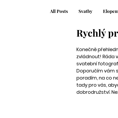
All Posts
Svatby
Elopem
Rychlý p
Konečně přehledný
zvládnout! Ráda v
svatební fotografk
Doporučím vám sk
poradím, na co n
tady pro vás, aby
dobrodružství. Nez