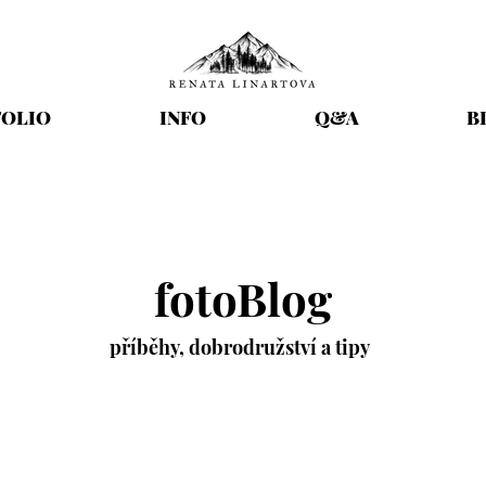
OLIO
INFO
Q&A
B
fotoBlog
příběhy,
dobrodružství
a tipy