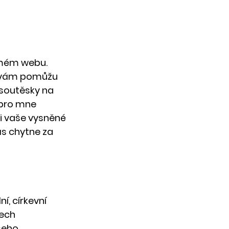
 mém webu. 
a vám pomůžu 
 soutěsky na 
 pro mne 
i vaše vysněné 
s chytne za 
, církevní 
ech 
šeho 