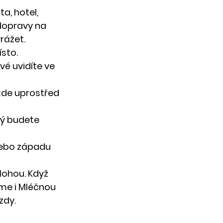
a, hotel, 
 dopravy na 
rážet.
ísto.
vé uvidíte ve 
ěkde uprostřed 
rý budete 
nebo západu 
ohou. Když 
me i Mléčnou 
zdy.