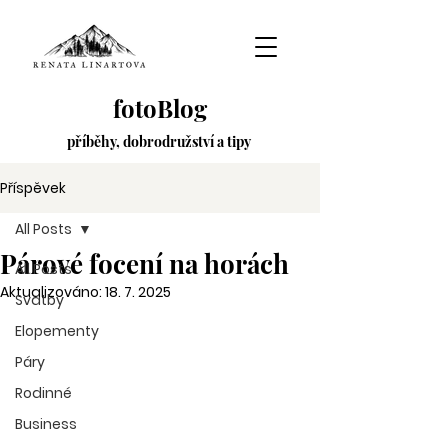
fotoBlog
příběhy,
dobrodružství
a tipy
Příspěvek
All Posts
Párové focení na horách
All Posts
Aktualizováno:
18. 7. 2025
Svatby
Elopementy
Páry
Rodinné
Business